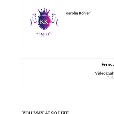
Karolin Köhler
Previo
Videoanaly
7. M
YOU MAY ALSO LIKE