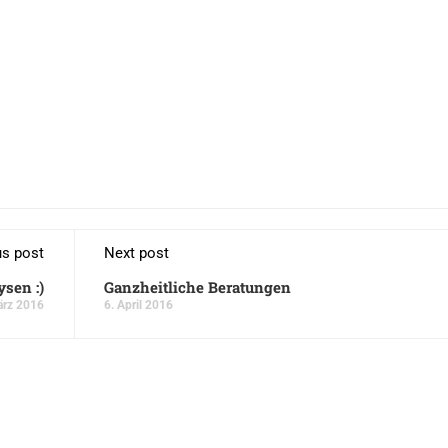
us post
Next post
sen :)
Ganzheitliche Beratungen
ärz 2016
6. April 2016