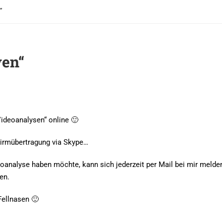
“
yen“
„Videoanalysen“ online 🙂
chirmübertragung via Skype…
analyse haben möchte, kann sich jederzeit per Mail bei mir melde
en.
Fellnasen 🙂