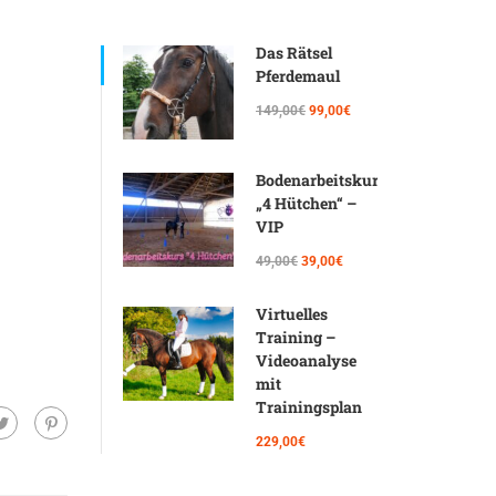
Das Rätsel
Pferdemaul
149,00€
99,00€
Bodenarbeitskurs
„4 Hütchen“ –
VIP
49,00€
39,00€
Virtuelles
Training –
Videoanalyse
mit
Trainingsplan
229,00€