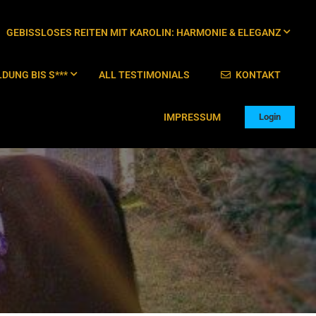
GEBISSLOSES REITEN MIT KAROLIN: HARMONIE & ELEGANZ
DUNG BIS S***
ALL TESTIMONIALS
KONTAKT
IMPRESSUM
Login