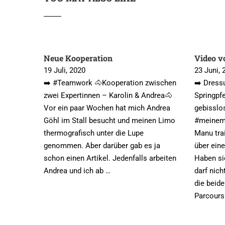
Neue Kooperation
Video v
19 Juli, 2020
23 Juni, 
➡️ #Teamwork 🐴Kooperation zwischen
➡️ Dress
zwei Expertinnen – Karolin & Andrea🐴
Springpf
Vor ein paar Wochen hat mich Andrea
gebisslo
Göhl im Stall besucht und meinen Limo
#meinemä
thermografisch unter die Lupe
Manu trai
genommen. Aber darüber gab es ja
über ein
schon einen Artikel. Jedenfalls arbeiten
Haben si
Andrea und ich ab …
darf nic
die beid
Parcours