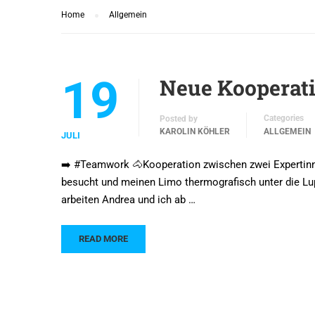
Home
Allgemein
19
Neue Kooperat
Categories
Posted by
KAROLIN KÖHLER
ALLGEMEIN
JULI
➡️ #Teamwork 🐴Kooperation zwischen zwei Expertinne
besucht und meinen Limo thermografisch unter die Lu
arbeiten Andrea und ich ab …
READ MORE