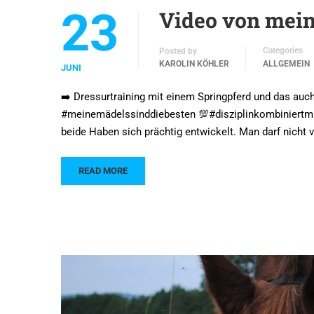
23
Video von mein
Categories
Posted by
KAROLIN KÖHLER
ALLGEMEIN
JUNI
➡️ Dressurtraining mit einem Springpferd und das auc
#meinemädelssinddiebesten 💯#disziplinkombiniertmitp
beide Haben sich prächtig entwickelt. Man darf nicht
READ MORE