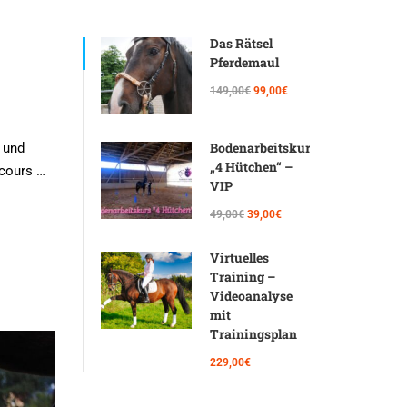
Das Rätsel
Pferdemaul
149,00€
99,00€
Bodenarbeitskurs
 und
„4 Hütchen“ –
rcours …
VIP
49,00€
39,00€
Virtuelles
Training –
Videoanalyse
mit
Trainingsplan
229,00€