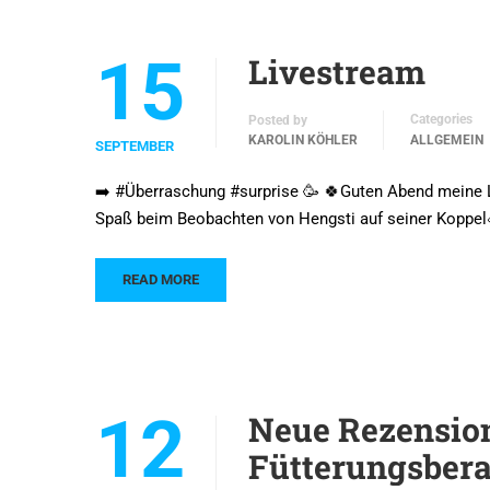
15
Livestream
Categories
Posted by
KAROLIN KÖHLER
ALLGEMEIN
SEPTEMBER
➡️ #Überraschung #surprise 🥳 🍀Guten Abend meine Li
Spaß beim Beobachten von Hengsti auf seiner Koppel
READ MORE
12
Neue Rezension
Fütterungsber